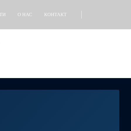
ТИ
О НАС
КОНТАКТ
 компании
Профиль компании
 отрасли
Честь компании
ация для СМИ
Фабрика
Склад
Тестирование
Партнер