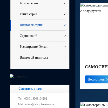
Болты серии
Гайка серия
Винтовая серия
Серия шайб
Расширение Геккон
Винтовой шпилька
САМОСВЕ
СКРЕБОК
Посмотреть б
ТРУБ С П
Свяжитесь с нами
Tel：0086-18003104202
Mail: admin@hbcy-fastener.com